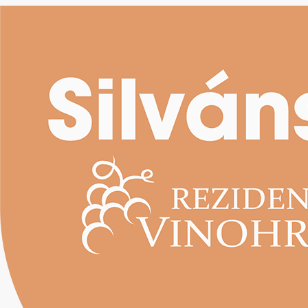
Skočiť na hlavný obsah
Kontakt
Máte záujem sa dozvedieť viac o našich
projektoch na osobnom stretnutí? Vyplňte
NAVŠTÍVTE
formulár nižšie, prípadne nás kontaktujte
NÁS
telefonicky alebo mailom a radi vás u nás
privítame.
Predajné centrum
Vladimíra Predmerského 2537/2A
Trenčín - mestská časť Zlatovce, 911 05
Slovenská republika
+421 910 44 44 99
+ 421 911 65 46 78