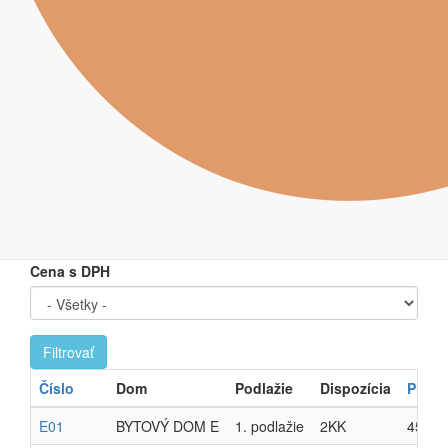
predaj@grandian.sk
Dispozícia
Podlažie
Stav
Cena s DPH
Filtrovať
Číslo
Dom
Podlažie
Dispozícia
Ploch
E01
BYTOVÝ DOM E
1. podlažie
2KK
45.53