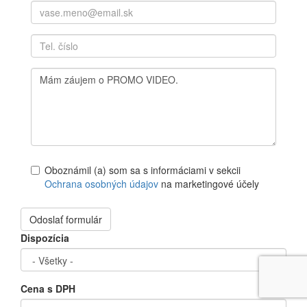
e-mail
*
telefón
Poznámka
*
Oboznámil (a) som sa s informáciami v sekcii
Ochrana osobných údajov
na marketingové účely
Súhlasím so spracovaním osobných údajov na
marketingové účely
*
Odoslať formulár
Dispozícia
Cena s DPH