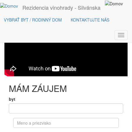
Rezidencia vinohrady - Silvánska
PROMO VIDEO
Skočiť na hlavný obsah
VYBRAŤ BYT / RODINNÝ DOM
KONTAKTUJTE NÁS
Toggl
navig
MÁM ZÁUJEM
byt
meno
*